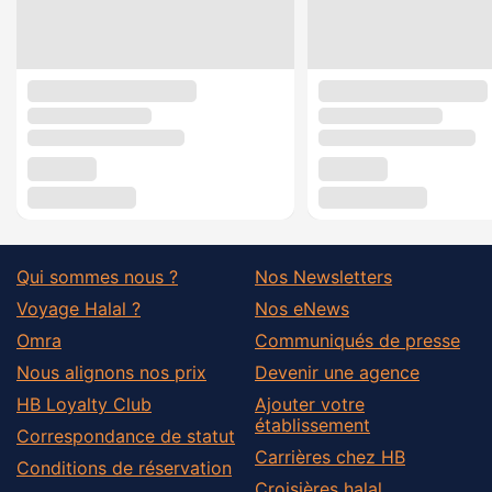
Qui sommes nous ?
Nos Newsletters
Voyage Halal ?
Nos eNews
Omra
Communiqués de presse
Nous alignons nos prix
Devenir une agence
HB Loyalty Club
Ajouter votre
établissement
Correspondance de statut
Carrières chez HB
Conditions de réservation
Croisières halal