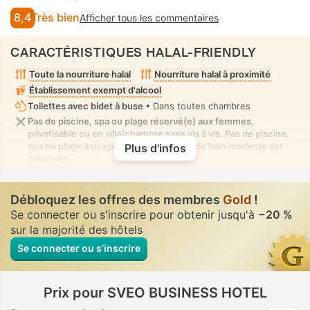
8,4
Très bien
Afficher tous les commentaires
CARACTÉRISTIQUES HALAL-FRIENDLY
Toute la nourriture halal
Nourriture halal à proximité
Établissement exempt d'alcool
Toilettes avec bidet à buse
• Dans toutes chambres
Pas de piscine, spa ou plage réservé(e) aux femmes,
privatisable ou en villa/chambre sans vis à vis. Pas de piscine,
spa ou plage à usage mixte où la tenue de bain modeste est
Plus d'infos
autorisée
Débloquez les offres des membres
Gold
!
Se connecter ou s'inscrire pour obtenir jusqu'à
−20 %
sur la majorité des hôtels
Se connecter ou s’inscrire
Prix pour SVEO BUSINESS HOTEL