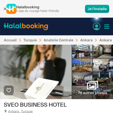
Halalbooking
Je l'installe
L'app du voyage halal-friendly
Accueil
Turquie
Anatolie Centrale
Ankara
Ankara
76 autres photos
SVEO BUSINESS HOTEL
Ankara, Turquie