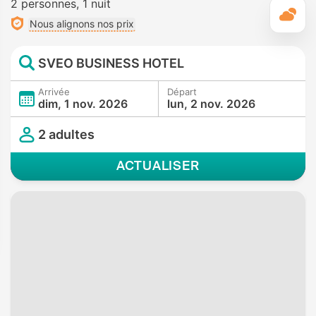
2 personnes
1 nuit
M
Nous alignons nos prix
SVEO BUSINESS HOTEL
Arrivée
Départ
dim, 1 nov. 2026
lun, 2 nov. 2026
2 adultes
ACTUALISER