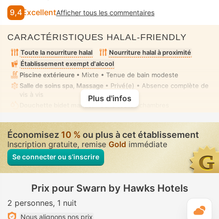
9,4
Excellent
Afficher tous les commentaires
CARACTÉRISTIQUES HALAL-FRIENDLY
Toute la nourriture halal
Nourriture halal à proximité
Établissement exempt d'alcool
Piscine extérieure
• Mixte • Tenue de bain modeste
Salle de soins spa, Massage
• Privé(e) • Absence complète de
vis à vis
Plus d'infos
Douchette bidet manuel
• Dans toutes chambres
Économisez
10 %
ou plus à cet établissement
Inscription gratuite, remise
Gold
immédiate
Se connecter ou s’inscrire
Prix pour Swarn by Hawks Hotels
2 personnes
1 nuit
M
Nous alignons nos prix