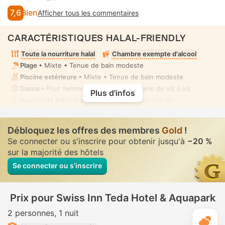
7,6
Bien
Afficher tous les commentaires
CARACTÉRISTIQUES HALAL-FRIENDLY
Toute la nourriture halal
Chambre exempte d'alcool
Plage
• Mixte • Tenue de bain modeste
Piscine extérieure
• Mixte • Tenue de bain modeste
Sauna
• Pour femmes • Absence complète de vis à vis
Plus d'infos
Douchette bidet manuel
• Dans toutes chambres
Débloquez les offres des membres
Gold
!
Se connecter ou s'inscrire pour obtenir jusqu'à
−20 %
sur la majorité des hôtels
Se connecter ou s’inscrire
Prix pour Swiss Inn Teda Hotel & Aquapark
2 personnes
1 nuit
M