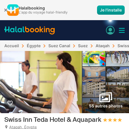
Halalbooking
Je l'installe
L'app du voyage halal-friendly
Accueil
Égypte
Suez Canal
Suez
Ataqah
Swiss
55 autres photos
Swiss Inn Teda Hotel & Aquapark
Ataqah, Égypte