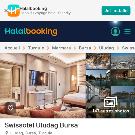
Halalbooking
Je l'installe
L'app du voyage halal-friendly
Accueil
Turquie
Marmara
Bursa
Uludag
Swiss
147 autres photos
Swissotel Uludag Bursa
Uludag, Bursa, Turquie