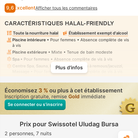
9,6
Excellent
Afficher tous les commentaires
CARACTÉRISTIQUES HALAL-FRIENDLY
Toute la nourriture halal
Établissement exempt d'alcool
Piscine intérieure
• Pour femmes • Absence complète de vis
à vis
Piscine extérieure
• Mixte • Tenue de bain modeste
Spa
• Pour femmes • Absence complète de vis à vis
Centre Spa, Sauna, Bain de vapeur, Bain à remous/jacuzzi,
Plus d'infos
Massage
• Pour femmes • Absence complète de vis à vis
Toilettes avec bidet à buse
• Dans toutes chambres
Économisez
3 %
ou plus à cet établissement
Inscription gratuite, remise
Gold
immédiate
Se connecter ou s’inscrire
Prix pour Swissotel Uludag Bursa
2 personnes
7 nuits