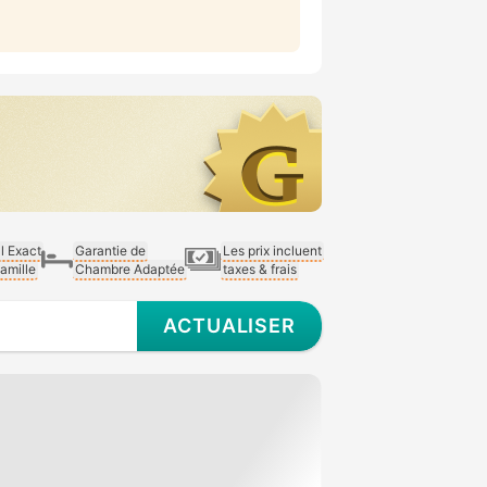
al Exact
Garantie de
Les prix incluent
Famille
Chambre Adaptée
taxes & frais
ACTUALISER