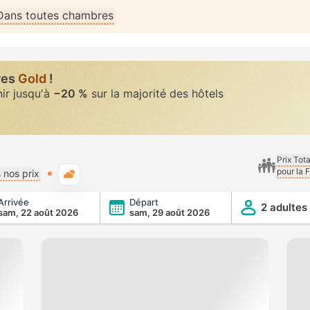
Dans toutes chambres
res
Gold
!
nir jusqu'à
−20 %
sur la majorité des hôtels
Prix Tot
pour la 
Météo typique
 nos prix
Arrivée
Départ
2 adultes
sam, 22 août 2026
sam, 29 août 2026