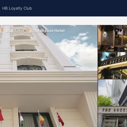
HB Loyalty Club
Eskisehir
The Breeze Hotel