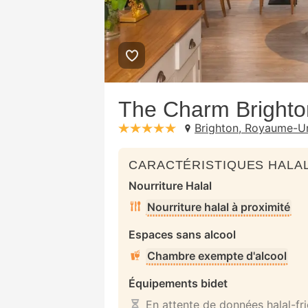
The Charm Brighto
Brighton, Royaume-U
stars: 5
CARACTÉRISTIQUES HALAL
Nourriture Halal
Nourriture halal à proximité
Espaces sans alcool
Chambre exempte d'alcool
Équipements bidet
En attente de données halal-fr