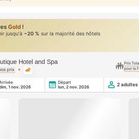
res
Gold
!
nir jusqu'à
−20 %
sur la majorité des hôtels
utique Hotel and Spa
Prix Tot
pour la 
Météo typique
os prix
Arrivée
Départ
l and Spa
2 adultes
dim, 1 nov. 2026
lun, 2 nov. 2026