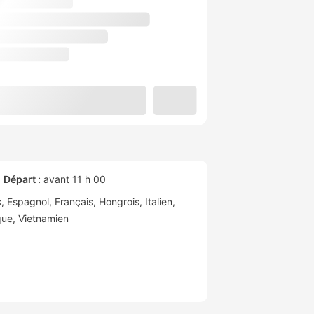
Départ :
avant 11 h 00
s
Espagnol
Français
Hongrois
Italien
que
Vietnamien