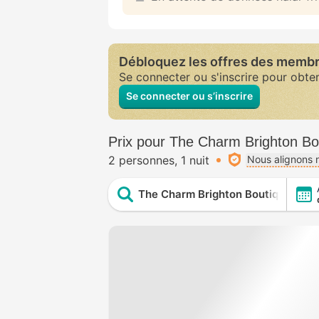
Débloquez les offres des memb
Se connecter ou s'inscrire pour obte
Se connecter ou s’inscrire
Prix pour The Charm Brighton Bo
2 personnes
1 nuit
Nous alignons n
The Charm Brighton Boutique Hote