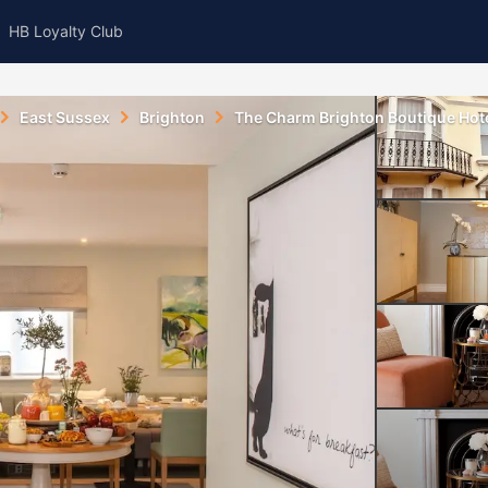
HB Loyalty Club
East Sussex
Brighton
The Charm Brighton Boutique Hot