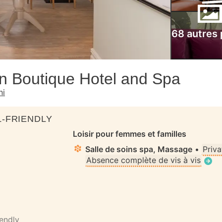
68 autres
n Boutique Hotel and Spa
ni
-FRIENDLY
Loisir pour femmes et familles
Salle de soins spa, Massage
•
Priva
Absence complète de vis à vis
iendly