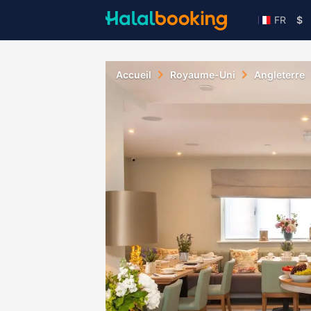
FR
$
Accueil
Royaume-Uni
Angleterre