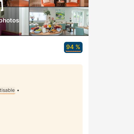
 photos
94 %
tisable
•