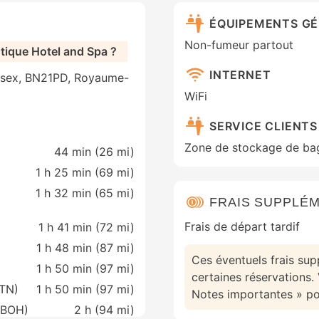
ÉQUIPEMENTS G
Non-fumeur partout
ique Hotel and Spa ?
INTERNET
ussex, BN21PD, Royaume-
WiFi
SERVICE CLIENTS
Zone de stockage de bag
44 min (
26 mi
)
1 h 25 min (
69 mi
)
1 h 32 min (
65 mi
)
FRAIS SUPPLÉM
Frais de départ tardif
1 h 41 min (
72 mi
)
1 h 48 min (
87 mi
)
Ces éventuels frais sup
1 h 50 min (
97 mi
)
certaines réservations. 
STN)
1 h 50 min (
97 mi
)
Notes importantes » pou
(BOH)
2 h (
94 mi
)