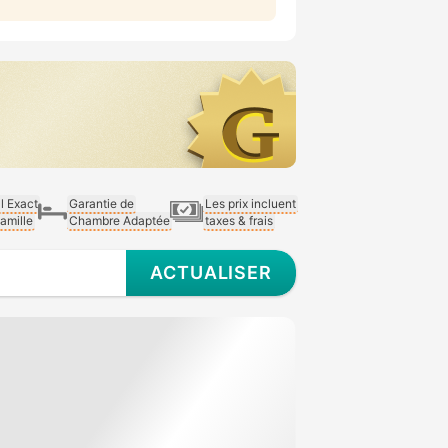
al Exact
Garantie de
Les prix incluent
Famille
Chambre Adaptée
taxes & frais
ACTUALISER