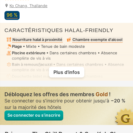
Ko Chang, Thaïlande
96 %
CARACTÉRISTIQUES HALAL-FRIENDLY
Nourriture halal à proximité
Chambre exempte d'alcool
Plage
• Mixte • Tenue de bain modeste
Piscine extérieure
• Dans certaines chambres • Absence
complète de vis à vis
Bain à remous/jacuzzi
• Dans certaines chambres • Absence
complète de vis à vis
Plus d'infos
Douchette bidet manuel
• Dans toutes chambres
Débloquez les offres des membres
Gold
!
Se connecter ou s'inscrire pour obtenir jusqu'à
−20 %
sur la majorité des hôtels
Se connecter ou s’inscrire