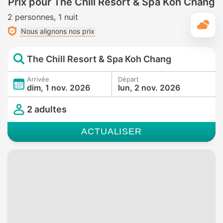
Prix pour The Chill Resort & Spa Koh Chang
2 personnes
1 nuit
M
Nous alignons nos prix
The Chill Resort & Spa Koh Chang
Arrivée
Départ
dim, 1 nov. 2026
lun, 2 nov. 2026
2 adultes
ACTUALISER