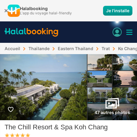
Halalbooking
Je l'installe
L'app du voyage halal-friendly
Accueil
Thaïlande
Eastern Thailand
Trat
Ko Chan
47 autres photos
The Chill Resort & Spa Koh Chang