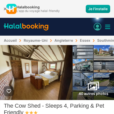
Halalbooking
Je l'installe
L'app du voyage halal-friendly
Accueil
Royaume-Uni
Angleterre
Essex
Southmin
40 autres photos
The Cow Shed - Sleeps 4, Parking & Pet
Friendly