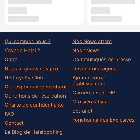
Qui sommes nous ?
Nos Newsletters
Voyage Halal ?
Nos eNews
Omra
Communiqués de presse
Nous alignons nos prix
Devenir une agence
HB Loyalty Club
Ajouter votre
établissement
Correspondance de statut
Carrières chez HB
Conditions de réservation
Croisières halal
Charte de confidentialité
Extranet
FAQ
Fonctionnalités Exclusives
Contact
Le Blog de Halalbooking