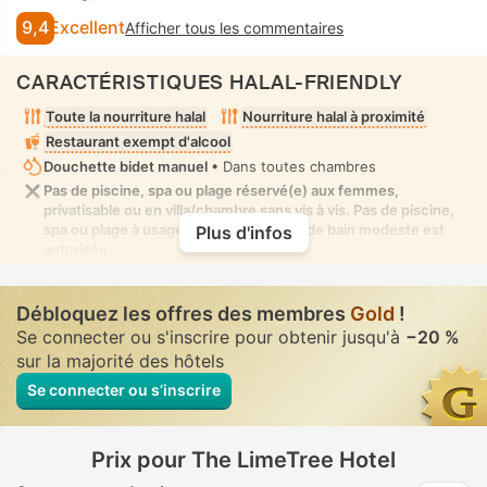
9,4
Excellent
Afficher tous les commentaires
CARACTÉRISTIQUES HALAL-FRIENDLY
Toute la nourriture halal
Nourriture halal à proximité
Restaurant exempt d'alcool
Douchette bidet manuel
• Dans toutes chambres
Pas de piscine, spa ou plage réservé(e) aux femmes,
privatisable ou en villa/chambre sans vis à vis. Pas de piscine,
spa ou plage à usage mixte où la tenue de bain modeste est
Plus d'infos
autorisée
Débloquez les offres des membres
Gold
!
Se connecter ou s'inscrire pour obtenir jusqu'à
−20 %
sur la majorité des hôtels
Se connecter ou s’inscrire
Prix pour The LimeTree Hotel