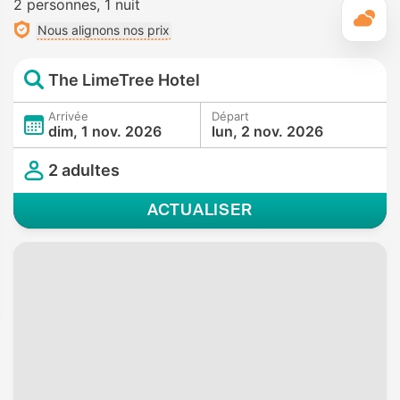
2 personnes
1 nuit
M
Nous alignons nos prix
The LimeTree Hotel
Arrivée
Départ
dim, 1 nov. 2026
lun, 2 nov. 2026
2 adultes
ACTUALISER