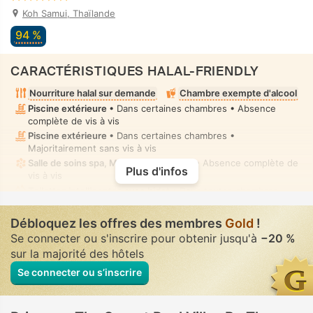
Koh Samui, Thaïlande
94 %
CARACTÉRISTIQUES HALAL-FRIENDLY
Nourriture halal sur demande
Chambre exempte d'alcool
Piscine extérieure
• Dans certaines chambres • Absence
complète de vis à vis
Piscine extérieure
• Dans certaines chambres •
Majoritairement sans vis à vis
Salle de soins spa, Massage
• Privé(e) • Absence complète de
Plus d'infos
vis à vis
Toilettes intelligentes avec bidet
• Dans toutes chambres
Douchette bidet manuel
• Dans toutes chambres
Débloquez les offres des membres
Gold
!
Se connecter ou s'inscrire pour obtenir jusqu'à
−20 %
sur la majorité des hôtels
Se connecter ou s’inscrire