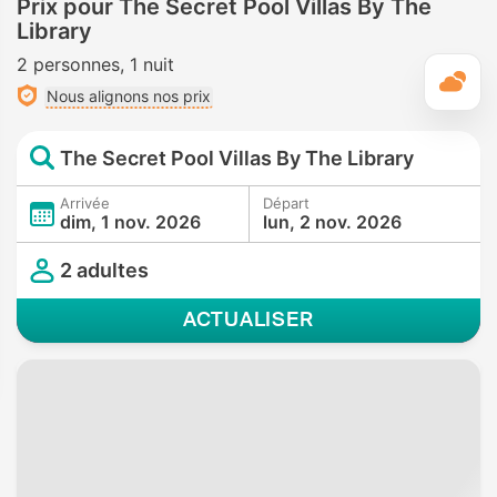
Prix pour The Secret Pool Villas By The
Library
2 personnes
1 nuit
M
Nous alignons nos prix
The Secret Pool Villas By The Library
Arrivée
Départ
dim, 1 nov. 2026
lun, 2 nov. 2026
2 adultes
ACTUALISER