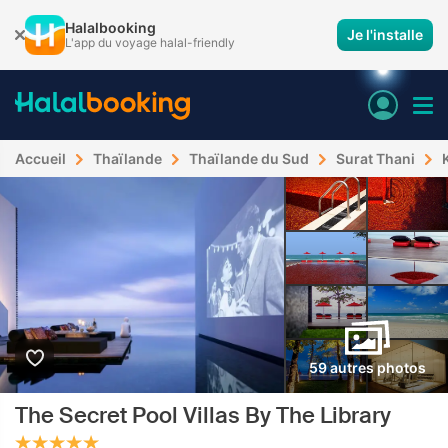
Halalbooking
Je l'installe
L'app du voyage halal-friendly
Accueil
Thaïlande
Thaïlande du Sud
Surat Thani
59 autres photos
The Secret Pool Villas By The Library