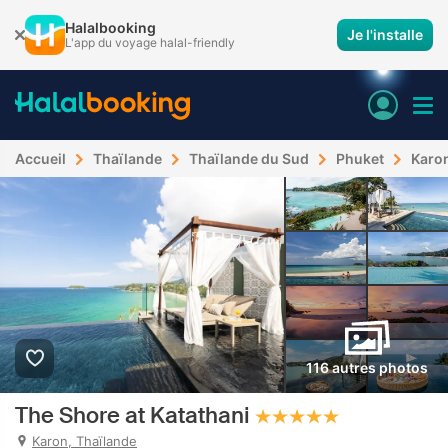
Halalbooking
Je l'installe
L'app du voyage halal-friendly
Accueil
Thaïlande
Thaïlande du Sud
Phuket
Karo
116 autres photos
The Shore at Katathani
Karon, Thaïlande