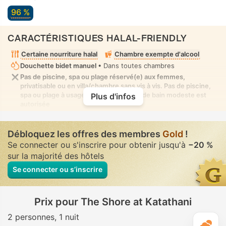
96 %
CARACTÉRISTIQUES HALAL-FRIENDLY
Certaine nourriture halal
Chambre exempte d'alcool
Douchette bidet manuel
• Dans toutes chambres
Pas de piscine, spa ou plage réservé(e) aux femmes,
privatisable ou en villa/chambre sans vis à vis. Pas de piscine,
spa ou plage à usage mixte où la tenue de bain modeste est
Plus d'infos
autorisée
Débloquez les offres des membres
Gold
!
Se connecter ou s'inscrire pour obtenir jusqu'à
−20 %
sur la majorité des hôtels
Se connecter ou s’inscrire
Prix pour The Shore at Katathani
2 personnes
1 nuit
M