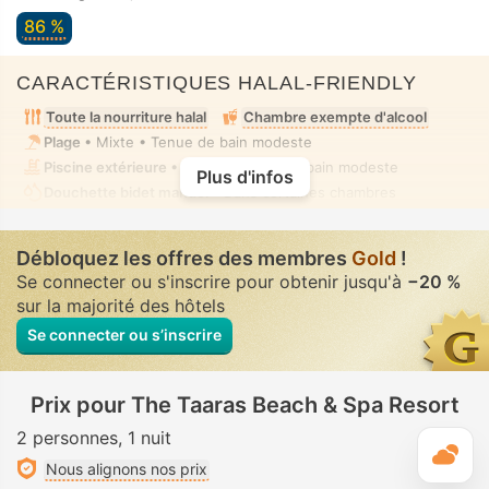
86 %
CARACTÉRISTIQUES HALAL-FRIENDLY
Toute la nourriture halal
Chambre exempte d'alcool
Plage
• Mixte • Tenue de bain modeste
Piscine extérieure
• Mixte • Tenue de bain modeste
Plus d'infos
Douchette bidet manuel
• Dans certaines chambres
Débloquez les offres des membres
Gold
!
Se connecter ou s'inscrire pour obtenir jusqu'à
−20 %
sur la majorité des hôtels
Se connecter ou s’inscrire
Prix pour The Taaras Beach & Spa Resort
2 personnes
1 nuit
M
Nous alignons nos prix