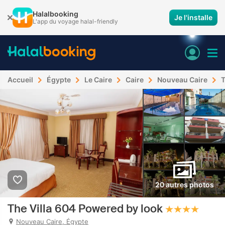
Halalbooking
Je l'installe
L'app du voyage halal-friendly
Accueil
Égypte
Le Caire
Caire
Nouveau Caire
T
20 autres photos
The Villa 604 Powered by look
Nouveau Caire, Égypte