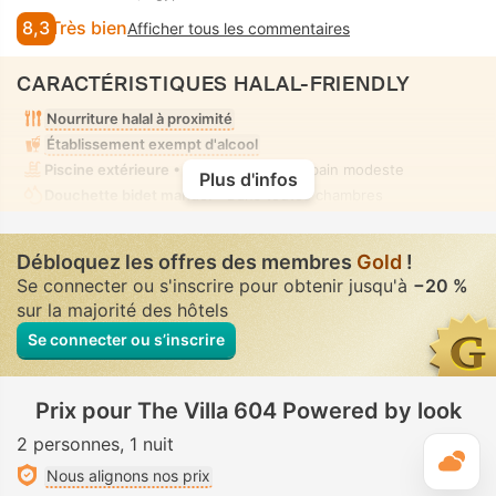
8,3
Très bien
Afficher tous les commentaires
CARACTÉRISTIQUES HALAL-FRIENDLY
Nourriture halal à proximité
Établissement exempt d'alcool
Piscine extérieure
• Mixte • Tenue de bain modeste
Plus d'infos
Douchette bidet manuel
• Dans toutes chambres
Débloquez les offres des membres
Gold
!
Se connecter ou s'inscrire pour obtenir jusqu'à
−20 %
sur la majorité des hôtels
Se connecter ou s’inscrire
Prix pour The Villa 604 Powered by look
2 personnes
1 nuit
M
Nous alignons nos prix