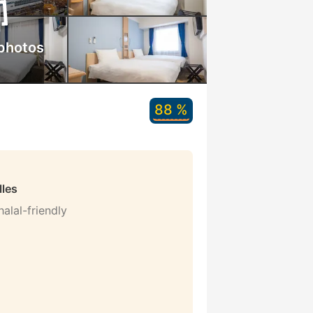
 photos
88 %
lles
alal-friendly