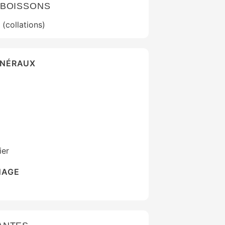
 BOISSONS
(collations)
ÉNÉRAUX
ier
NAGE