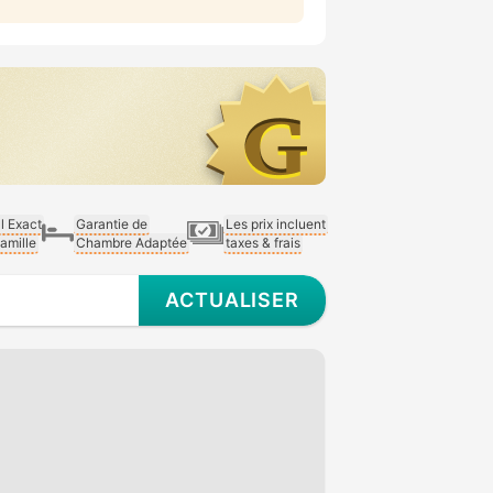
al Exact
Garantie de
Les prix incluent
Famille
Chambre Adaptée
taxes & frais
ACTUALISER