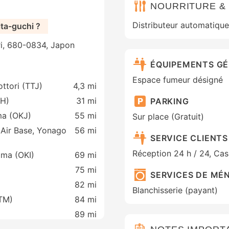
NOURRITURE &
Distributeur automatique 
ita-guchi ?
ri, 680-0834, Japon
ÉQUIPEMENTS G
Espace fumeur désigné
ttori (TTJ)
4,3 mi
JH)
31 mi
PARKING
a (OKJ)
55 mi
Sur place (Gratuit)
 Air Base, Yonago
56 mi
SERVICE CLIENTS
Réception 24 h / 24, Cas
ima (OKI)
69 mi
75 mi
SERVICES DE MÉ
82 mi
Blanchisserie (payant)
ITM)
84 mi
89 mi