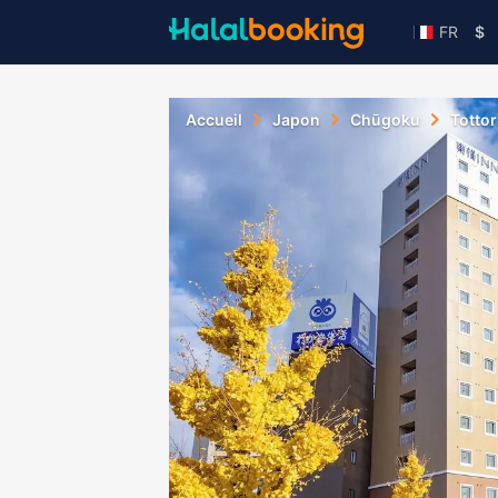
FR
$
Accueil
Japon
Chūgoku
Tottor