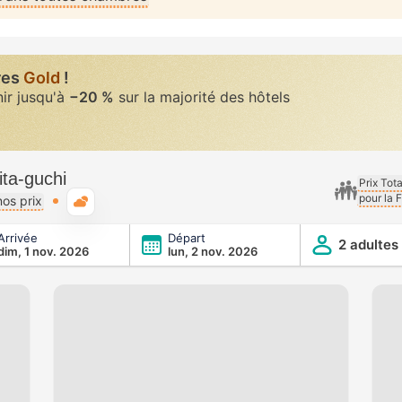
res
Gold
!
nir jusqu'à
−20 %
sur la majorité des hôtels
ita-guchi
Prix Tot
pour la 
Météo typique
os prix
Arrivée
Départ
2 adultes
dim, 1 nov. 2026
lun, 2 nov. 2026