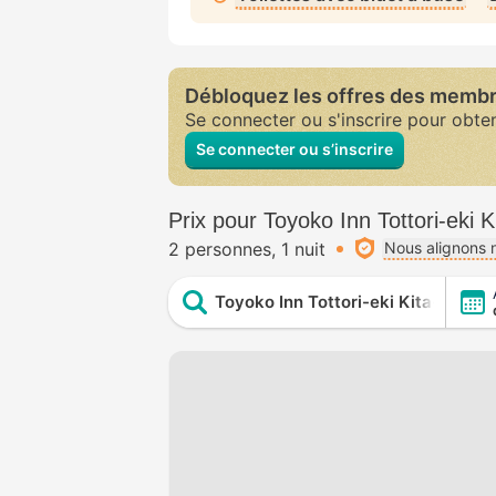
Débloquez les offres des memb
Se connecter ou s'inscrire pour obte
Se connecter ou s’inscrire
Prix pour Toyoko Inn Tottori-eki K
2 personnes
1 nuit
Nous alignons n
Toyoko Inn Tottori-eki Kita-guchi