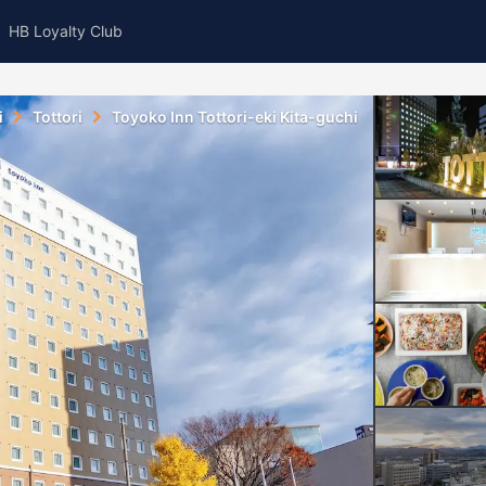
HB Loyalty Club
i
Tottori
Toyoko Inn Tottori-eki Kita-guchi