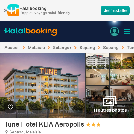
Halalbooking
Je l'installe
L'app du voyage halal-friendly
Accueil
Malaisie
Selangor
Sepang
Sepang
Tun
11 autres photos
Tune Hotel KLIA Aeropolis
Sepang, Malaisie