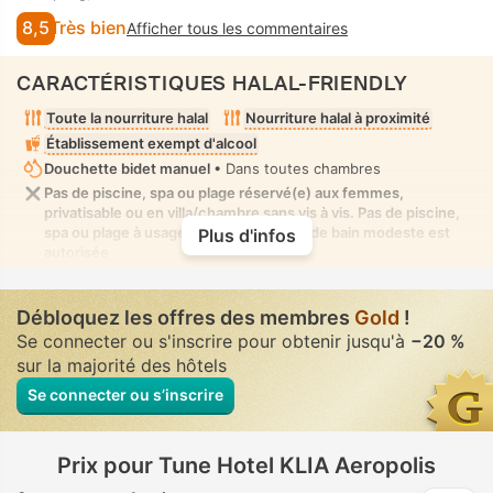
8,5
Très bien
Afficher tous les commentaires
CARACTÉRISTIQUES HALAL-FRIENDLY
Toute la nourriture halal
Nourriture halal à proximité
Établissement exempt d'alcool
Douchette bidet manuel
• Dans toutes chambres
Pas de piscine, spa ou plage réservé(e) aux femmes,
privatisable ou en villa/chambre sans vis à vis. Pas de piscine,
spa ou plage à usage mixte où la tenue de bain modeste est
Plus d'infos
autorisée
Débloquez les offres des membres
Gold
!
Se connecter ou s'inscrire pour obtenir jusqu'à
−20 %
sur la majorité des hôtels
Se connecter ou s’inscrire
Prix pour Tune Hotel KLIA Aeropolis