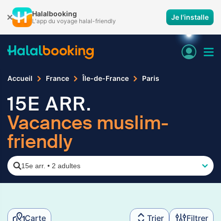
Halalbooking
Je l'installe
L'app du voyage halal-friendly
Accueil
France
Île-de-France
Paris
15E ARR.
Vacances muslim-
friendly
15e arr.
•
2 adultes
Carte
Trier
Filtrer