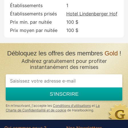
Établissements
1
Établissements prisés
Hotel Lindenberger Hof
Prix min. par nuitée
100 $
Prix moyen par nuitée
100 $
Débloquez les offres des membres
Gold
!
Adhérez gratuitement pour profiter
instantanément des remises
If
you
are
a
S'INSCRIRE
human,
ignore
this
En m'inscrivant, j'accepte les
Conditions d'utilisations
et
La
field
Charte de Confidentialité et de cookie
de Halalbooking.
Qui sommes nous ?
Nos Newsletters