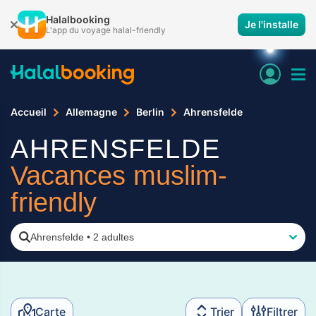
Halalbooking
Je l'installe
L'app du voyage halal-friendly
Accueil
Allemagne
Berlin
Ahrensfelde
AHRENSFELDE
Vacances muslim-
friendly
Ahrensfelde
•
2 adultes
Carte
Trier
Filtrer