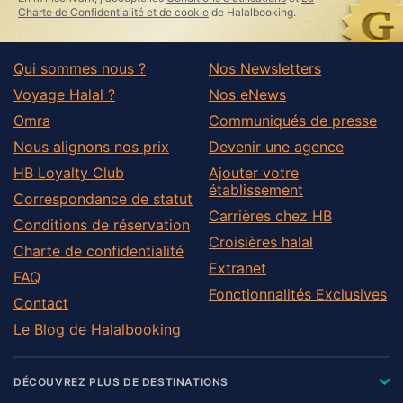
Charte de Confidentialité et de cookie
de Halalbooking.
Qui sommes nous ?
Nos Newsletters
Voyage Halal ?
Nos eNews
Omra
Communiqués de presse
Nous alignons nos prix
Devenir une agence
HB Loyalty Club
Ajouter votre
établissement
Correspondance de statut
Carrières chez HB
Conditions de réservation
Croisières halal
Charte de confidentialité
Extranet
FAQ
Fonctionnalités Exclusives
Contact
Le Blog de Halalbooking
DÉCOUVREZ PLUS DE DESTINATIONS