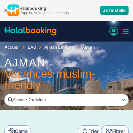
Halalbooking
Je l'installe
L'app du voyage halal-friendly
Accueil
EAU
Ajman Emirate
Ajman
AJMAN
Vacances muslim-
friendly
Ajman
•
2 adultes
Carte
Trier
Filtrer