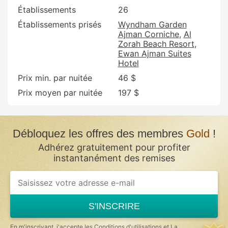
Établissements
26
Établissements prisés
Wyndham Garden
Ajman Corniche
Al
Zorah Beach Resort
Ewan Ajman Suites
Hotel
Prix min. par nuitée
46 $
Prix moyen par nuitée
197 $
Débloquez les offres des membres
Gold
!
Adhérez gratuitement pour profiter
instantanément des remises
S'INSCRIRE
En m'inscrivant, j'accepte les
Conditions d'utilisations
et
La