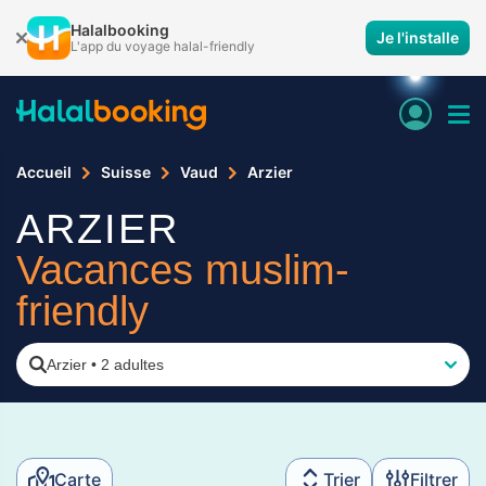
Halalbooking
Je l'installe
L'app du voyage halal-friendly
Accueil
Suisse
Vaud
Arzier
ARZIER
Vacances muslim-
friendly
Arzier
•
2 adultes
Carte
Trier
Filtrer