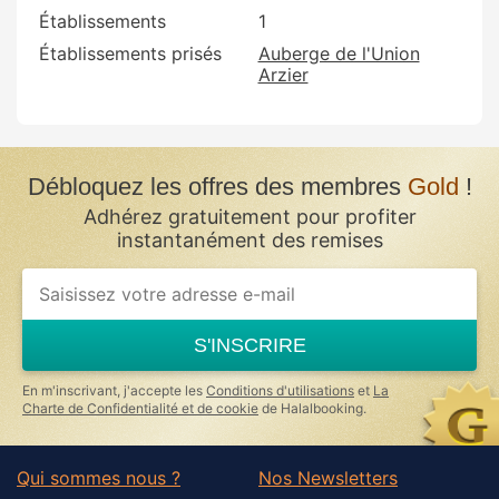
Établissements
1
Établissements prisés
Auberge de l'Union
Arzier
Débloquez les offres des membres
Gold
!
Adhérez gratuitement pour profiter
instantanément des remises
S'INSCRIRE
En m'inscrivant, j'accepte les
Conditions d'utilisations
et
La
Charte de Confidentialité et de cookie
de Halalbooking.
Qui sommes nous ?
Nos Newsletters