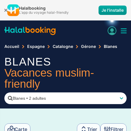
Halalbooking
Je l'installe
L'app du voyage halal-friendly
Accueil
Espagne
Catalogne
Gérone
Blanes
BLANES
Vacances muslim-
friendly
Blanes
•
2 adultes
Carte
Trier
Filtrer