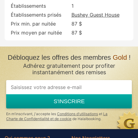
Établissements
1
Établissements prisés
Bushey Guest House
Prix min. par nuitée
87 $
Prix moyen par nuitée
87 $
Débloquez les offres des membres
Gold
!
Adhérez gratuitement pour profiter
instantanément des remises
If
you
are
a
S'INSCRIRE
human,
ignore
this
En m'inscrivant, j'accepte les
Conditions d'utilisations
et
La
field
Charte de Confidentialité et de cookie
de Halalbooking.
Qui sommes nous ?
Nos Newsletters