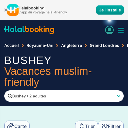
Halalbooking
Je l'installe
L'app du voyage halal-friendly
Accueil
Royaume-Uni
Angleterre
Grand Londres
BUSHEY
Vacances muslim-
friendly
Bushey
•
2 adultes
Carte
Trier
Filtrer