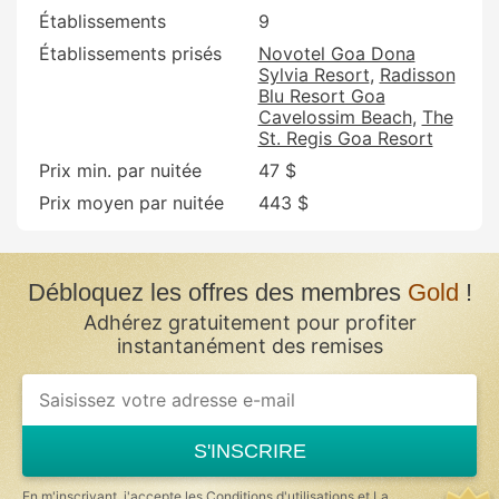
Établissements
9
Établissements prisés
Novotel Goa Dona
Sylvia Resort
Radisson
Blu Resort Goa
Cavelossim Beach
The
St. Regis Goa Resort
Prix min. par nuitée
47 $
Prix moyen par nuitée
443 $
Débloquez les offres des membres
Gold
!
Adhérez gratuitement pour profiter
instantanément des remises
S'INSCRIRE
En m'inscrivant, j'accepte les
Conditions d'utilisations
et
La