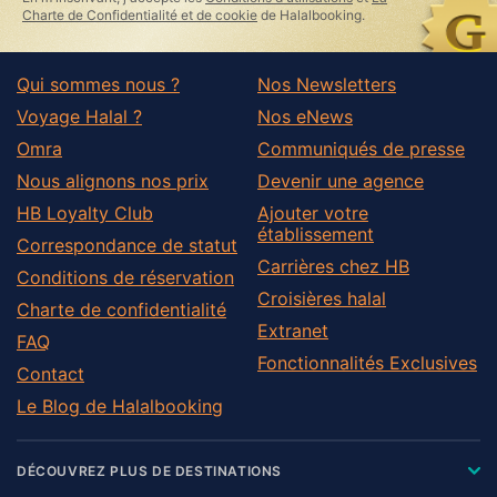
Charte de Confidentialité et de cookie
de Halalbooking.
Qui sommes nous ?
Nos Newsletters
Voyage Halal ?
Nos eNews
Omra
Communiqués de presse
Nous alignons nos prix
Devenir une agence
HB Loyalty Club
Ajouter votre
établissement
Correspondance de statut
Carrières chez HB
Conditions de réservation
Croisières halal
Charte de confidentialité
Extranet
FAQ
Fonctionnalités Exclusives
Contact
Le Blog de Halalbooking
DÉCOUVREZ PLUS DE DESTINATIONS