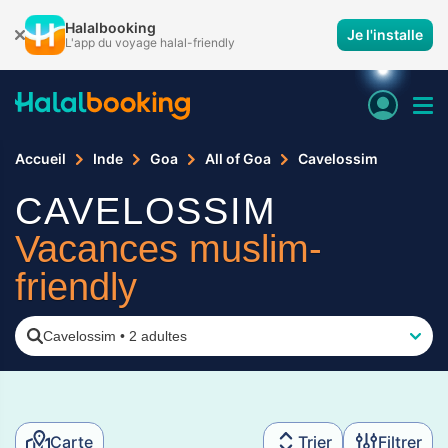
Halalbooking
Je l'installe
L'app du voyage halal-friendly
Accueil
Inde
Goa
All of Goa
Cavelossim
CAVELOSSIM
Vacances muslim-
friendly
Cavelossim
•
2 adultes
Carte
Trier
Filtrer