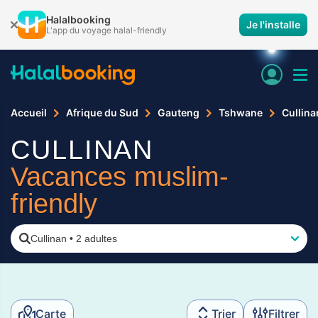
Halalbooking
Je l'installe
L'app du voyage halal-friendly
Accueil
Afrique du Sud
Gauteng
Tshwane
Cullina
CULLINAN
Vacances muslim-
friendly
Cullinan
•
2 adultes
Carte
Trier
Filtrer