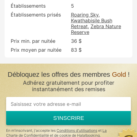
Établissements
5
Établissements prisés
Roaring Sky
Kwathabisile Bush
Retreat
Zebra Nature
Reserve
Prix min. par nuitée
36 $
Prix moyen par nuitée
83 $
Débloquez les offres des membres
Gold
!
Adhérez gratuitement pour profiter
instantanément des remises
If
you
are
a
S'INSCRIRE
human,
ignore
this
En m'inscrivant, j'accepte les
Conditions d'utilisations
et
La
field
Charte de Confidentialité et de cookie
de Halalbooking.