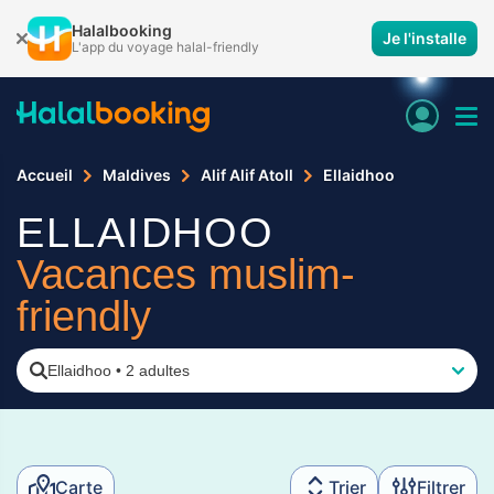
Halalbooking
Je l'installe
L'app du voyage halal-friendly
Accueil
Maldives
Alif Alif Atoll
Ellaidhoo
ELLAIDHOO
Vacances muslim-
friendly
Ellaidhoo
•
2 adultes
Carte
Trier
Filtrer