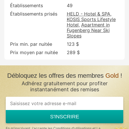
Établissements
49
Établissements prisés
HELD - Hotel & SPA
KOSIS Sports Lifestyle
Hotel
Apartment in
Fugenberg Near Ski
Slopes
Prix min. par nuitée
123 $
Prix moyen par nuitée
289 $
Débloquez les offres des membres
Gold
!
Adhérez gratuitement pour profiter
instantanément des remises
If
you
are
a
S'INSCRIRE
human,
ignore
this
En m'inscrivant, j'accepte les
Conditions d'utilisations
et
La