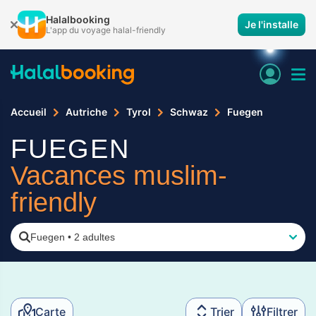
Halalbooking
Je l'installe
L'app du voyage halal-friendly
Accueil
Autriche
Tyrol
Schwaz
Fuegen
FUEGEN
Vacances muslim-
friendly
Fuegen
•
2 adultes
Carte
Trier
Filtrer