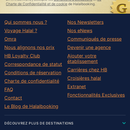
field
Charte de Confidentialité et de cookie
de Halalbooking.
Qui sommes nous ?
Nos Newsletters
Voyage Halal ?
Nos eNews
Omra
Communiqués de presse
Nous alignons nos prix
Devenir une agence
HB Loyalty Club
Ajouter votre
établissement
Correspondance de statut
Carrières chez HB
Conditions de réservation
Croisières halal
Charte de confidentialité
Extranet
FAQ
Fonctionnalités Exclusives
Contact
Le Blog de Halalbooking
DÉCOUVREZ PLUS DE DESTINATIONS