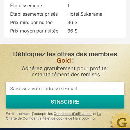
Établissements
1
Établissements prisés
Hotel Sukaramai
Prix min. par nuitée
36 $
Prix moyen par nuitée
36 $
Débloquez les offres des membres
Gold
!
Adhérez gratuitement pour profiter
instantanément des remises
If
you
are
a
S'INSCRIRE
human,
ignore
this
En m'inscrivant, j'accepte les
Conditions d'utilisations
et
La
field
Charte de Confidentialité et de cookie
de Halalbooking.