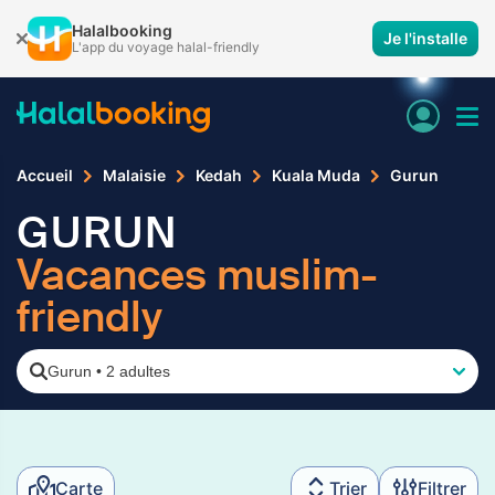
Halalbooking
Je l'installe
L'app du voyage halal-friendly
Accueil
Malaisie
Kedah
Kuala Muda
Gurun
GURUN
Vacances muslim-
friendly
Gurun
•
2 adultes
Carte
Trier
Filtrer