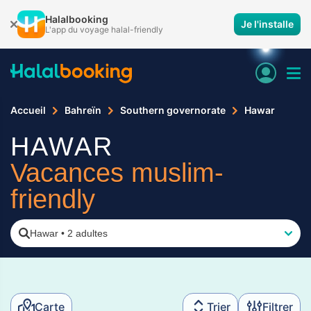
Halalbooking
Je l'installe
L'app du voyage halal-friendly
Accueil
Bahreïn
Southern governorate
Hawar
HAWAR
Vacances muslim-
friendly
Hawar
•
2 adultes
Carte
Trier
Filtrer