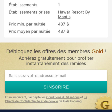
Établissements
1
Établissements prisés
Hawar Resort By
Mantis
Prix min. par nuitée
487 $
Prix moyen par nuitée
487 $
Débloquez les offres des membres
Gold
!
Adhérez gratuitement pour profiter
instantanément des remises
If
you
are
a
S'INSCRIRE
human,
ignore
this
En m'inscrivant, j'accepte les
Conditions d'utilisations
et
La
field
Charte de Confidentialité et de cookie
de Halalbooking.