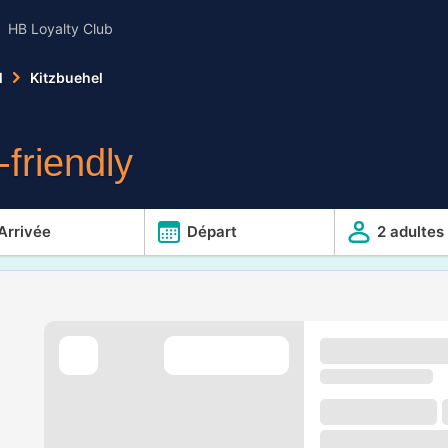
HB Loyalty Club
l
Kitzbuehel
friendly
Arrivée
Départ
2 adultes