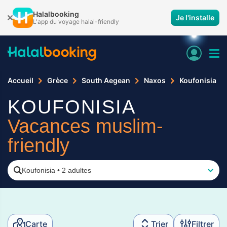
Halalbooking
Je l'installe
L'app du voyage halal-friendly
Accueil
Grèce
South Aegean
Naxos
Koufonisia
KOUFONISIA
Vacances muslim-
friendly
Koufonisia
•
2 adultes
Carte
Trier
Filtrer