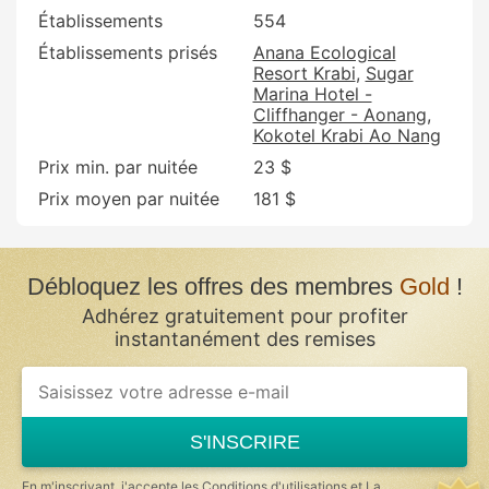
Établissements
554
Établissements prisés
Anana Ecological
Resort Krabi
Sugar
Marina Hotel -
Cliffhanger - Aonang
Kokotel Krabi Ao Nang
Prix min. par nuitée
23 $
Prix moyen par nuitée
181 $
Débloquez les offres des membres
Gold
!
Adhérez gratuitement pour profiter
instantanément des remises
If
you
are
a
S'INSCRIRE
human,
ignore
this
En m'inscrivant, j'accepte les
Conditions d'utilisations
et
La