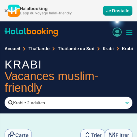
Halalbooking
Je l'installe
L'app du voyage halal-friendly
Accueil
Thaïlande
Thaïlande du Sud
Krabi
Krabi
KRABI
Vacances muslim-
friendly
Krabi
•
2 adultes
Carte
Trier
Filtrer