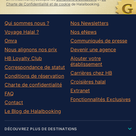
field
Charte de Confidentialité et de cookie
de Halalbooking.
Qui sommes nous ?
Nos Newsletters
Voyage Halal ?
Nos eNews
Omra
Communiqués de presse
Nous alignons nos prix
Devenir une agence
HB Loyalty Club
Ajouter votre
établissement
Correspondance de statut
Carrières chez HB
Conditions de réservation
Croisières halal
Charte de confidentialité
Extranet
FAQ
Fonctionnalités Exclusives
Contact
Le Blog de Halalbooking
DÉCOUVREZ PLUS DE DESTINATIONS