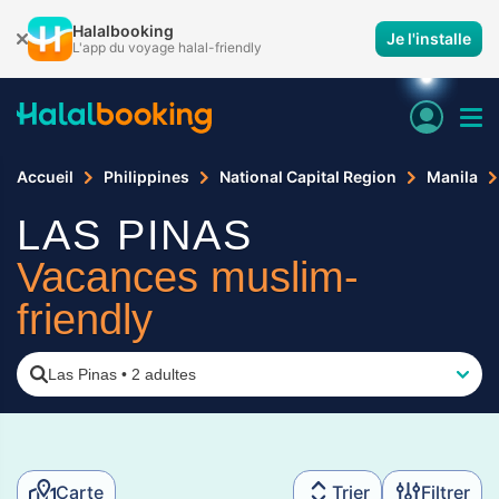
Halalbooking
Je l'installe
L'app du voyage halal-friendly
Accueil
Philippines
National Capital Region
Manila
LAS PINAS
Vacances muslim-
friendly
Las Pinas
•
2 adultes
Carte
Trier
Filtrer