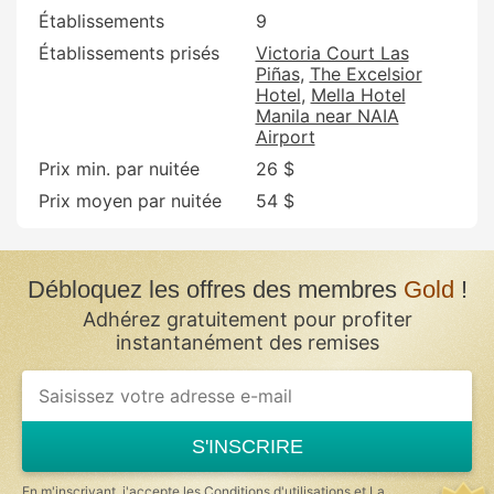
Établissements
9
Établissements prisés
Victoria Court Las
Piñas
The Excelsior
Hotel
Mella Hotel
Manila near NAIA
Airport
Prix min. par nuitée
26 $
Prix moyen par nuitée
54 $
Débloquez les offres des membres
Gold
!
Adhérez gratuitement pour profiter
instantanément des remises
If
you
are
a
S'INSCRIRE
human,
ignore
this
En m'inscrivant, j'accepte les
Conditions d'utilisations
et
La