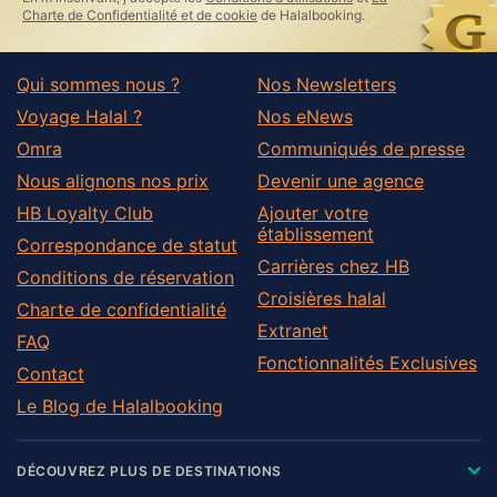
field
Charte de Confidentialité et de cookie
de Halalbooking.
Qui sommes nous ?
Nos Newsletters
Voyage Halal ?
Nos eNews
Omra
Communiqués de presse
Nous alignons nos prix
Devenir une agence
HB Loyalty Club
Ajouter votre
établissement
Correspondance de statut
Carrières chez HB
Conditions de réservation
Croisières halal
Charte de confidentialité
Extranet
FAQ
Fonctionnalités Exclusives
Contact
Le Blog de Halalbooking
DÉCOUVREZ PLUS DE DESTINATIONS