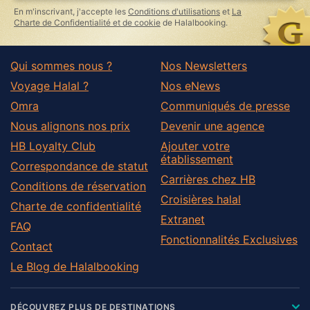
this
En m'inscrivant, j'accepte les
Conditions d'utilisations
et
La
field
Charte de Confidentialité et de cookie
de Halalbooking.
Qui sommes nous ?
Nos Newsletters
Voyage Halal ?
Nos eNews
Omra
Communiqués de presse
Nous alignons nos prix
Devenir une agence
HB Loyalty Club
Ajouter votre
établissement
Correspondance de statut
Carrières chez HB
Conditions de réservation
Croisières halal
Charte de confidentialité
Extranet
FAQ
Fonctionnalités Exclusives
Contact
Le Blog de Halalbooking
DÉCOUVREZ PLUS DE DESTINATIONS