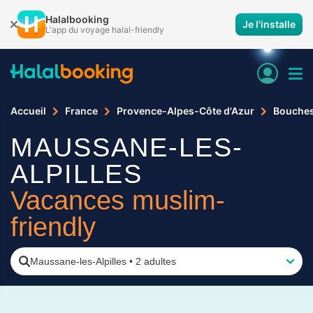
Halalbooking
Je l'installe
L'app du voyage halal-friendly
Accueil
France
Provence-Alpes-Côte d'Azur
Bouche
MAUSSANE-LES-
ALPILLES
Vacances muslim-
friendly
Maussane-les-Alpilles
•
2 adultes