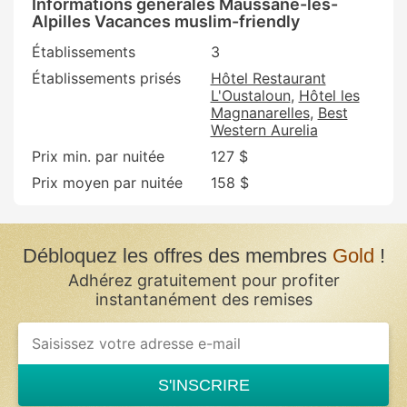
Informations générales Maussane-les-
Alpilles Vacances muslim-friendly
Établissements
3
Établissements prisés
Hôtel Restaurant
L'Oustaloun
Hôtel les
Magnanarelles
Best
Western Aurelia
Prix min. par nuitée
127 $
Prix moyen par nuitée
158 $
Débloquez les offres des membres
Gold
!
Adhérez gratuitement pour profiter
instantanément des remises
If
you
are
a
S'INSCRIRE
human,
ignore