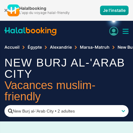
Halalbooking
Je l'installe
L'app du voyage halal-friendly
Accueil
Égypte
Alexandrie
Marsa-Matruh
New Bur
NEW BURJ AL-'ARAB
CITY
Vacances muslim-
friendly
New Burj al-'Arab City
•
2 adultes