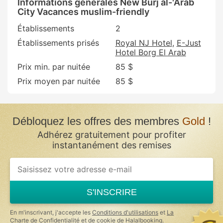
Informations générales New Burj al-'Arab
City Vacances muslim-friendly
Établissements
2
Établissements prisés
Royal NJ Hotel
E-Just
Hotel Borg El Arab
Prix min. par nuitée
85 $
Prix moyen par nuitée
85 $
Débloquez les offres des membres
Gold
!
Adhérez gratuitement pour profiter
instantanément des remises
If
you
are
a
S'INSCRIRE
human,
ignore
this
En m'inscrivant, j'accepte les
Conditions d'utilisations
et
La
field
Charte de Confidentialité et de cookie
de Halalbooking.