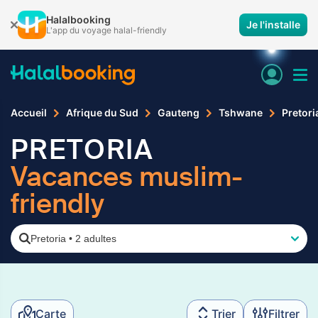
Halalbooking
Je l'installe
L'app du voyage halal-friendly
Accueil
Afrique du Sud
Gauteng
Tshwane
Pretori
PRETORIA
Vacances muslim-
friendly
Pretoria
•
2 adultes
Carte
Trier
Filtrer