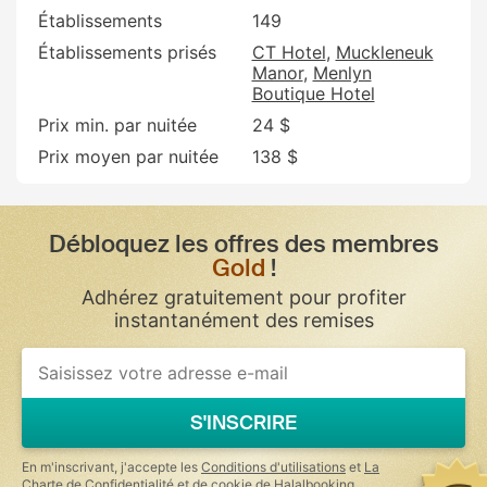
Établissements
149
Établissements prisés
CT Hotel
Muckleneuk
Manor
Menlyn
Boutique Hotel
Prix min. par nuitée
24 $
Prix moyen par nuitée
138 $
Débloquez les offres des membres
Gold
!
Adhérez gratuitement pour profiter
instantanément des remises
S'INSCRIRE
En m'inscrivant, j'accepte les
Conditions d'utilisations
et
La
Charte de Confidentialité et de cookie
de Halalbooking.