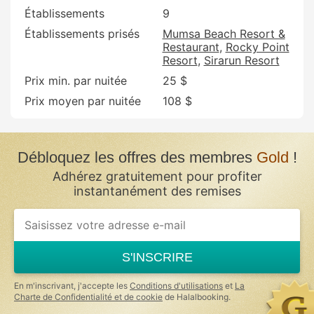
Établissements
9
Établissements prisés
Mumsa Beach Resort &
Restaurant
Rocky Point
Resort
Sirarun Resort
Prix min. par nuitée
25 $
Prix moyen par nuitée
108 $
Débloquez les offres des membres
Gold
!
Adhérez gratuitement pour profiter
instantanément des remises
If
you
are
a
S'INSCRIRE
human,
ignore
this
En m'inscrivant, j'accepte les
Conditions d'utilisations
et
La
field
Charte de Confidentialité et de cookie
de Halalbooking.