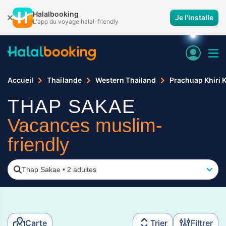
Halalbooking
Je l'installe
L'app du voyage halal-friendly
Accueil
Thaïlande
Western Thailand
Prachuap Khiri 
THAP SAKAE
Vacances muslim-
friendly
Thap Sakae
•
2 adultes
Carte
Trier
Filtrer