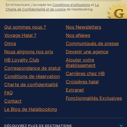
En m'inscrivant, j'accepte les
Conditions d'utilisations
et
La
Charte de Confidentialité et de cookie
de Halalbooking.
Qui sommes nous ?
Nos Newsletters
Voyage Halal ?
Nos eNews
Omra
Communiqués de presse
Nous alignons nos prix
Devenir une agence
HB Loyalty Club
Ajouter votre
établissement
Correspondance de statut
Carrières chez HB
Conditions de réservation
Croisières halal
Charte de confidentialité
Extranet
FAQ
Fonctionnalités Exclusives
Contact
Le Blog de Halalbooking
DÉCOUVREZ PLUS DE DESTINATIONS