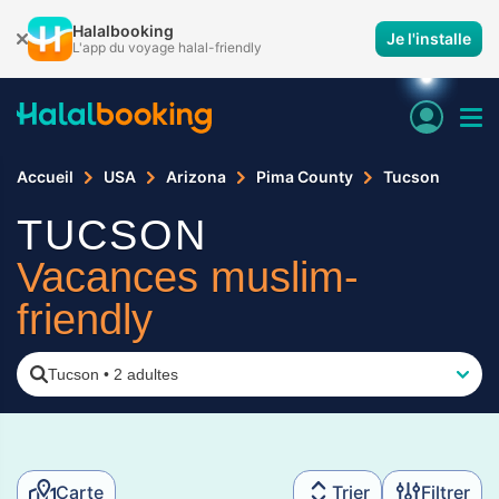
Halalbooking
Je l'installe
L'app du voyage halal-friendly
Accueil
USA
Arizona
Pima County
Tucson
TUCSON
Vacances muslim-
friendly
Tucson
•
2 adultes
Carte
Trier
Filtrer