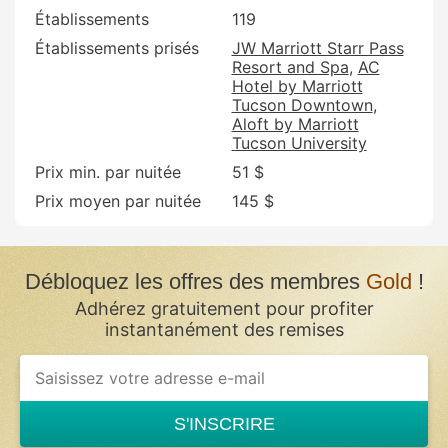
Établissements
119
Établissements prisés
JW Marriott Starr Pass
Resort and Spa
AC
Hotel by Marriott
Tucson Downtown
Aloft by Marriott
Tucson University
Prix min. par nuitée
51 $
Prix moyen par nuitée
145 $
Débloquez les offres des membres
Gold
!
Adhérez gratuitement pour profiter
instantanément des remises
S'INSCRIRE