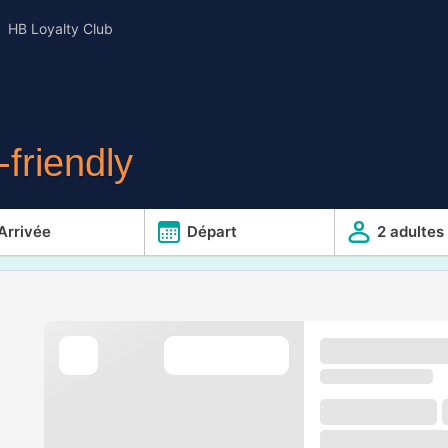
HB Loyalty Club
friendly
Arrivée
Départ
2 adultes