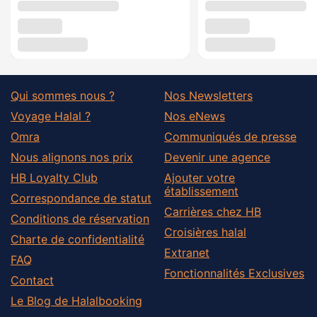
Qui sommes nous ?
Nos Newsletters
Voyage Halal ?
Nos eNews
Omra
Communiqués de presse
Nous alignons nos prix
Devenir une agence
HB Loyalty Club
Ajouter votre
établissement
Correspondance de statut
Carrières chez HB
Conditions de réservation
Croisières halal
Charte de confidentialité
Extranet
FAQ
Fonctionnalités Exclusives
Contact
Le Blog de Halalbooking