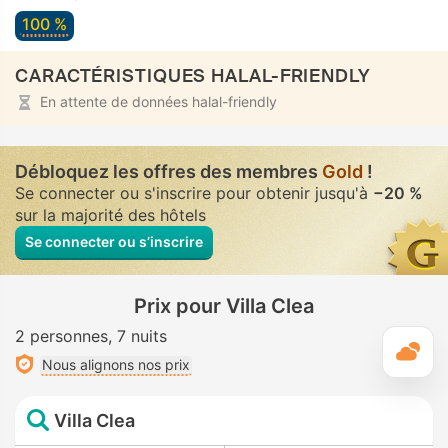
100 %
CARACTÉRISTIQUES HALAL-FRIENDLY
En attente de données halal-friendly
Débloquez les offres des membres
Gold
!
Se connecter ou s'inscrire pour obtenir jusqu'à
−20 %
sur la majorité des hôtels
Se connecter ou s’inscrire
Prix pour Villa Clea
2 personnes
7 nuits
M
Nous alignons nos prix
Villa Clea