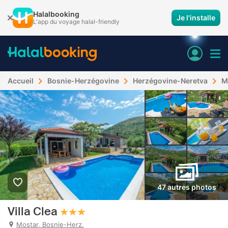
Halalbooking
Je l'installe
L'app du voyage halal-friendly
Accueil
Bosnie-Herzégovine
Herzégovine-Neretva
M
47 autres photos
Villa Clea
Mostar, Bosnie-Herz.