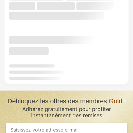
Débloquez les offres des membres
Gold
!
Adhérez gratuitement pour profiter
instantanément des remises