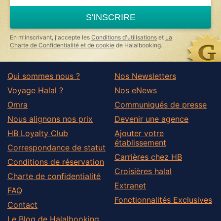
S'INSCRIRE
En m'inscrivant, j'accepte les
Conditions d'utilisations
et
La
Charte de Confidentialité et de cookie
de Halalbooking.
Qui sommes nous ?
Nos Newsletters
Voyage Halal ?
Nos eNews
Omra
Communiqués de presse
Nous alignons nos prix
Devenir une agence
HB Loyalty Club
Ajouter votre
établissement
Correspondance de statut
Carrières chez HB
Conditions de réservation
Croisières halal
Charte de confidentialité
Extranet
FAQ
Fonctionnalités Exclusives
Contact
Le Blog de Halalbooking