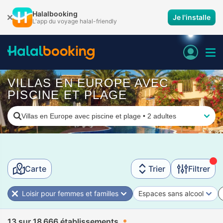
Halalbooking
Je l'installe
L'app du voyage halal-friendly
VILLAS EN EUROPE AVEC
PISCINE ET PLAGE
Villas en Europe avec piscine et plage
•
2 adultes
Carte
Trier
Filtrer
Loisir pour femmes et familles
Espaces sans alcool
13 sur 18 666 établissements