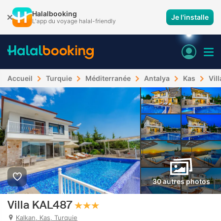
Halalbooking
Je l'installe
L'app du voyage halal-friendly
Accueil
Turquie
Méditerranée
Antalya
Kas
Vil
30 autres photos
Villa KAL487
Kalkan, Kas, Turquie