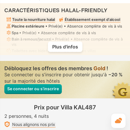
CARACTÉRISTIQUES HALAL-FRIENDLY
Toute la nourriture halal
Établissement exempt d'alcool
Piscine extérieure
• Privé(e) • Absence complète de vis à vis
Spa
• Privé(e) • Absence complète de vis à vis
Bain à remous/jacuzzi
• Privé(e) • Absence complète de vis à
vis
Plus d'infos
Toilettes avec bidet à buse
• Dans toutes villas
Débloquez les offres des membres
Gold
!
Se connecter ou s'inscrire pour obtenir jusqu'à
−20 %
sur la majorité des hôtels
Se connecter ou s’inscrire
Prix pour Villa KAL487
2 personnes
4 nuits
M
Nous alignons nos prix