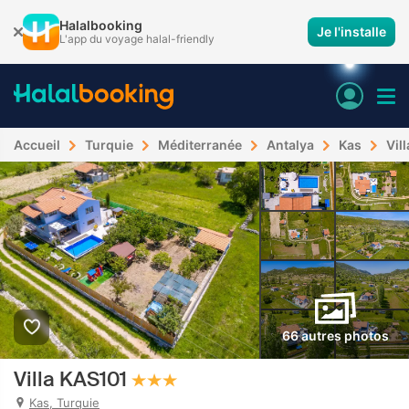
Halalbooking
Je l'installe
L'app du voyage halal-friendly
Accueil
Turquie
Méditerranée
Antalya
Kas
Vil
66 autres photos
Villa KAS101
Kas, Turquie