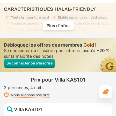
CARACTÉRISTIQUES HALAL-FRIENDLY
Toute la nourriture halal
Établissement exempt d'alcool
Piscine extérieure
• Privé(e) • Absence complète de vis à vis
Plus d'infos
Toilettes avec bidet à buse
• Dans toutes villas
Débloquez les offres des membres
Gold
!
Se connecter ou s'inscrire pour obtenir jusqu'à
−20 %
sur la majorité des hôtels
Se connecter ou s’inscrire
Prix pour Villa KAS101
2 personnes
4 nuits
M
Nous alignons nos prix
Villa KAS101