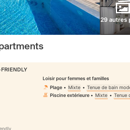
29 autres
 Apartments
-FRIENDLY
Loisir pour femmes et familles
Plage
•
Mixte
•
Tenue de bain mode
Piscine extérieure
•
Mixte
•
Tenue 
iendly