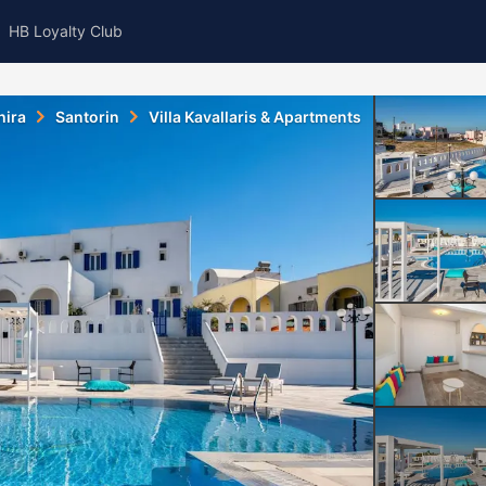
HB Loyalty Club
hira
Santorin
Villa Kavallaris & Apartments