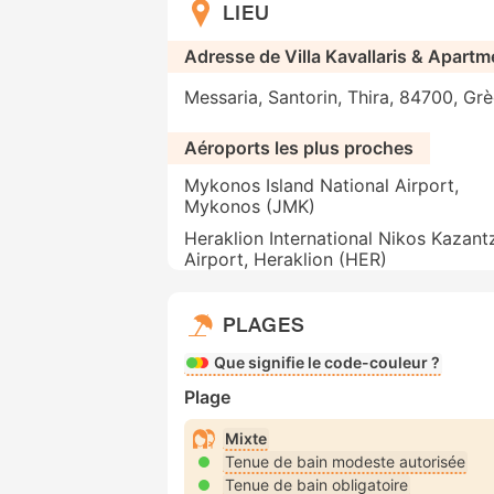
LIEU
Adresse de Villa Kavallaris & Apartm
Messaria, Santorin, Thira, 84700, Gr
Aéroports les plus proches
Mykonos Island National Airport,
Mykonos (JMK)
Heraklion International Nikos Kazant
Airport, Heraklion (HER)
PLAGES
Que signifie le code-couleur ?
Plage
Mixte
Tenue de bain modeste autorisée
Tenue de bain obligatoire