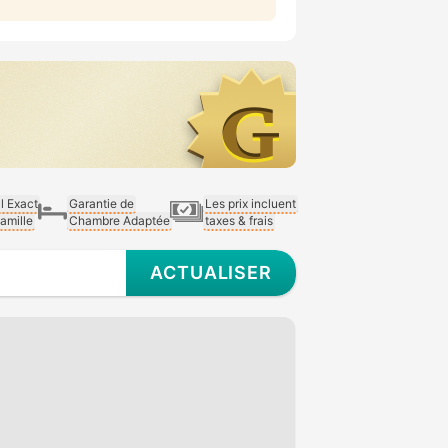
al Exact
Garantie de
Les prix incluent
Famille
Chambre Adaptée
taxes & frais
ACTUALISER