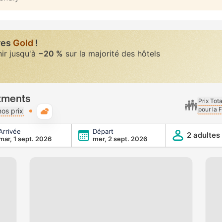
res
Gold
!
nir jusqu'à
−20 %
sur la majorité des hôtels
rtments
Prix Tot
pour la 
Météo typique
os prix
Arrivée
Départ
2 adultes
mar, 1 sept. 2026
mer, 2 sept. 2026