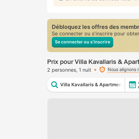
Débloquez les offres des memb
Se connecter ou s'inscrire pour obte
Se connecter ou s’inscrire
Prix pour Villa Kavallaris & Apa
2 personnes
1 nuit
Nous alignons n
Villa Kavallaris & Apartments