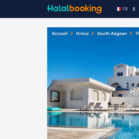
FR
$
Accueil
Grèce
South Aegean
T