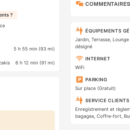
COMMENTAIRE
ents ?
èce
ÉQUIPEMENTS G
Jardin, Terrasse, Lounge
désigné
5 h 55 min (
93 mi
)
INTERNET
zakis
6 h 12 min (
91 mi
)
WiFi
PARKING
Sur place (Gratuit)
SERVICE CLIENTS
Enregistrement et règle
bagages, Coffre-fort, Bu