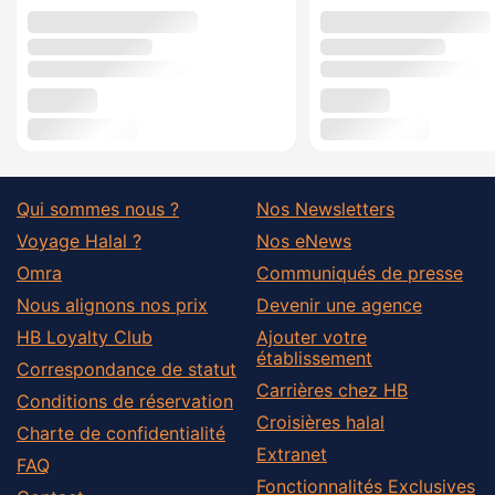
Qui sommes nous ?
Nos Newsletters
Voyage Halal ?
Nos eNews
Omra
Communiqués de presse
Nous alignons nos prix
Devenir une agence
HB Loyalty Club
Ajouter votre
établissement
Correspondance de statut
Carrières chez HB
Conditions de réservation
Croisières halal
Charte de confidentialité
Extranet
FAQ
Fonctionnalités Exclusives