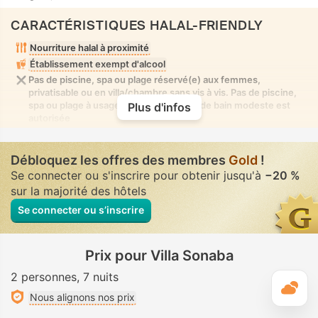
CARACTÉRISTIQUES HALAL-FRIENDLY
Nourriture halal à proximité
Établissement exempt d'alcool
Pas de piscine, spa ou plage réservé(e) aux femmes,
privatisable ou en villa/chambre sans vis à vis. Pas de piscine,
spa ou plage à usage mixte où la tenue de bain modeste est
Plus d'infos
autorisée
Débloquez les offres des membres
Gold
!
Se connecter ou s'inscrire pour obtenir jusqu'à
−20 %
sur la majorité des hôtels
Se connecter ou s’inscrire
Prix pour Villa Sonaba
2 personnes
7 nuits
M
Nous alignons nos prix