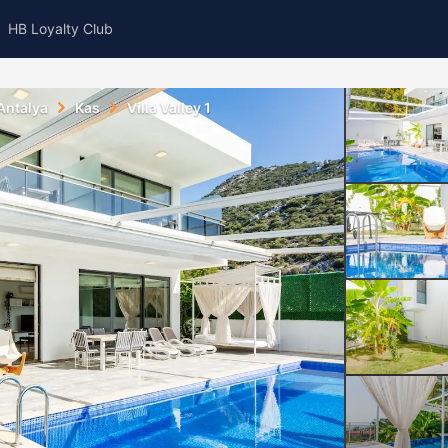
HB Loyalty Club
Antalya
Kas
Villa Valley 1