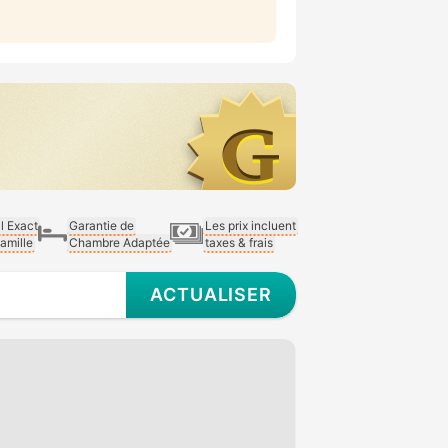
al Exact
Garantie de
Les prix incluent
Famille
Chambre Adaptée
taxes & frais
ACTUALISER