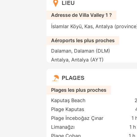
LIEU
Adresse de Villa Valley 1 ?
İslamlar Köyü, Kas, Antalya (province
Aéroports les plus proches
Dalaman, Dalaman (DLM)
Antalya, Antalya (AYT)
PLAGES
Plages les plus proches
Kaputaş Beach
2
Plage Kaputas
Plage İnceboğaz Çınar
1 
Limanağzı
1 h
Plage Coban
1 h