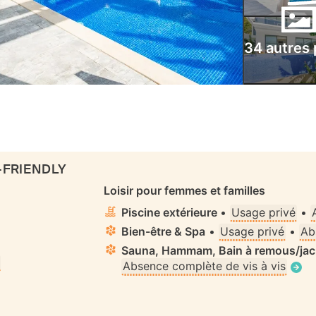
34 autres
-FRIENDLY
Loisir pour femmes et familles
Piscine extérieure
•
Usage privé
•
Bien-être & Spa
•
Usage privé
•
Ab
Sauna, Hammam, Bain à remous/jacu
Absence complète de vis à vis