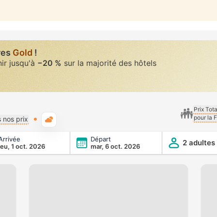
res
Gold
!
nir jusqu'à
−20 %
sur la majorité des hôtels
Prix Tot
pour la 
Météo typique
 nos prix
Arrivée
Départ
2 adultes
jeu, 1 oct. 2026
mar, 6 oct. 2026