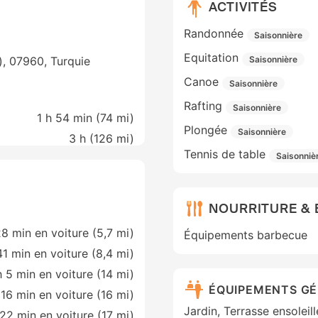
ACTIVITÉS
Randonnée
Saisonnière
Equitation
Saisonnière
), 07960, Turquie
Canoe
Saisonnière
Rafting
Saisonnière
1 h 54 min (
74 mi
)
Plongée
Saisonnière
3 h (
126 mi
)
Tennis de table
Saisonniè
NOURRITURE &
8 min en voiture (5,7 mi)
Équipements barbecue
41 min en voiture (8,4 mi)
h 5 min en voiture (14 mi)
ÉQUIPEMENTS G
 16 min en voiture (16 mi)
Jardin, Terrasse ensoleil
 22 min en voiture (17 mi)