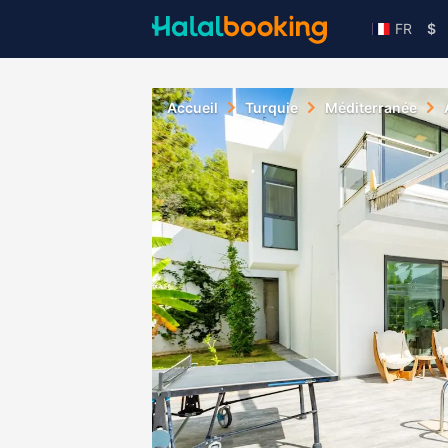
FR
$
Accueil
Turquie
Méditerranée