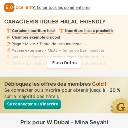
9,0
Excellent
Afficher tous les commentaires
CARACTÉRISTIQUES HALAL-FRIENDLY
Certaine nourriture halal
Nourriture halal à proximité
Chambre exempte d'alcool
Plage
• Mixte • Tenue de bain modeste
Piscine extérieure
• Mixte • Tenue de bain modeste
Spa
• Pour femmes • Absence complète de vis à vis
Plus d'infos
Centre Spa, Sauna, Bain de vapeur, Salle de soins spa,
Massage
• Pour femmes • Absence complète de vis à vis
Douchette bidet manuel
• Dans toutes chambres
Débloquez les offres des membres
Gold
!
Se connecter ou s'inscrire pour obtenir jusqu'à
−20 %
sur la majorité des hôtels
Se connecter ou s’inscrire
Prix pour W Dubai - Mina Seyahi