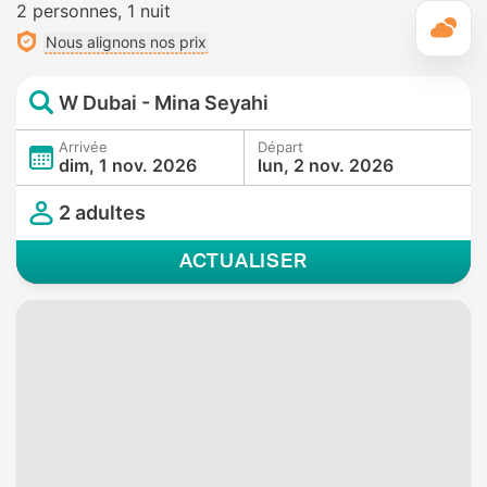
2 personnes
1 nuit
M
Nous alignons nos prix
W Dubai - Mina Seyahi
Arrivée
Départ
dim, 1 nov. 2026
lun, 2 nov. 2026
2 adultes
ACTUALISER