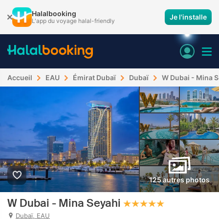
Halalbooking
Je l'installe
L'app du voyage halal-friendly
Accueil
EAU
Émirat Dubaï
Dubaï
W Dubai - Mina S
125 autres photos
W Dubai - Mina Seyahi
Dubaï, EAU