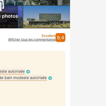
s photos
Excellent
9,4
Afficher tous les commentaires
ste autorisée
de bain modeste autorisée