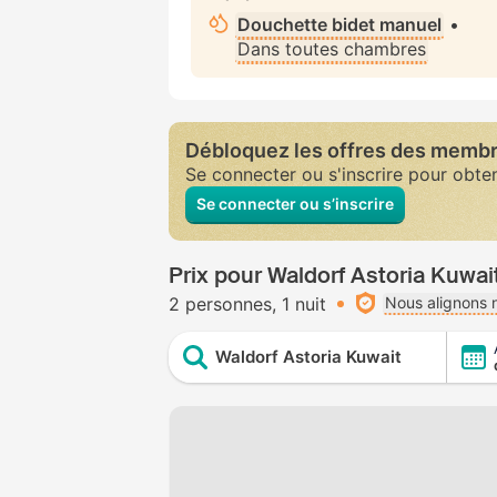
Douchette bidet manuel
•
Dans toutes chambres
Débloquez les offres des memb
Se connecter ou s'inscrire pour obte
Se connecter ou s’inscrire
Prix pour Waldorf Astoria Kuwai
2 personnes
1 nuit
Nous alignons n
Waldorf Astoria Kuwait