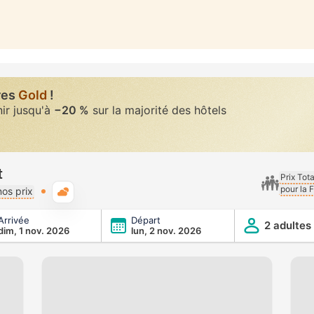
res
Gold
!
nir jusqu'à
−20 %
sur la majorité des hôtels
t
Prix Tot
pour la 
Météo typique
os prix
Arrivée
Départ
2 adultes
dim, 1 nov. 2026
lun, 2 nov. 2026