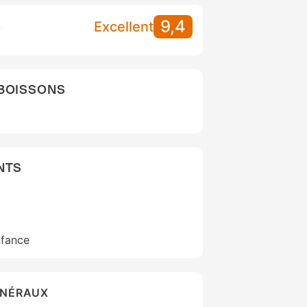
9,4
S
Excellent
 BOISSONS
NTS
nfance
ÉNÉRAUX