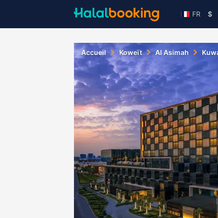
FR
$
Accueil
Koweït
Al Asimah
Kuwa