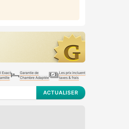
al Exact
Garantie de
Les prix incluent
Famille
Chambre Adaptée
taxes & frais
ACTUALISER