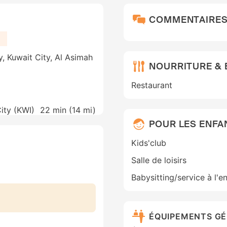
COMMENTAIRE
, Kuwait City, Al Asimah
NOURRITURE &
Restaurant
City (KWI)
22 min (
14 mi
)
POUR LES ENFA
Kids'club
Salle de loisirs
Babysitting/service à l'e
ÉQUIPEMENTS G