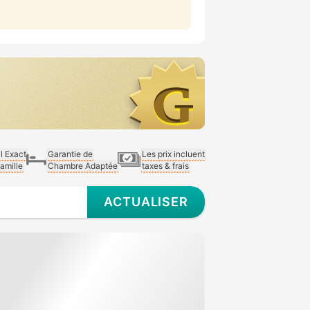
al Exact
Garantie de
Les prix incluent
Famille
Chambre Adaptée
taxes & frais
ACTUALISER