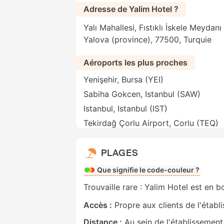
Adresse de Yalim Hotel ?
Yalı Mahallesi, Fıstıklı İskele Meydanı 
Yalova (province), 77500, Turquie
Aéroports les plus proches
Yenişehir, Bursa (YEI)
Sabiha Gokcen, Istanbul (SAW)
Istanbul, Istanbul (IST)
Tekirdağ Çorlu Airport, Corlu (TEQ)
PLAGES
Que signifie le code-couleur ?
Trouvaille rare : Yalim Hotel est en b
Accès :
Propre aux clients de l'établ
Distance :
Au sein de l'établissement