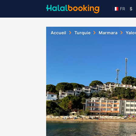
FR
$
Accueil
Turquie
Marmara
Yalo