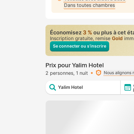
Dans toutes chambres
Économisez
3 %
ou plus à cet é
Inscription gratuite, remise
Gold
immé
Se connecter ou s’inscrire
Prix pour Yalim Hotel
2 personnes
1 nuit
Nous alignons n
Yalim Hotel