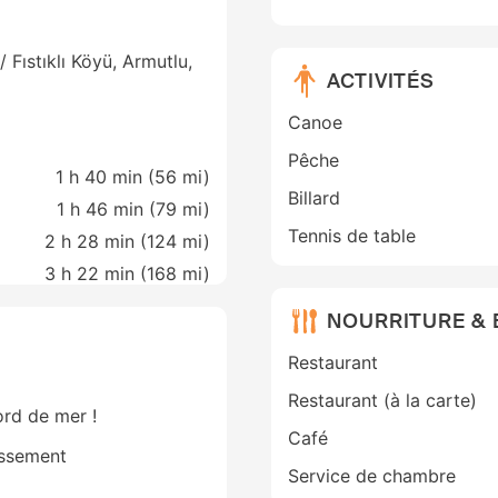
/ Fıstıklı Köyü, Armutlu,
ACTIVITÉS
Canoe
Pêche
1 h 40 min (
56 mi
)
Billard
1 h 46 min (
79 mi
)
Tennis de table
2 h 28 min (
124 mi
)
3 h 22 min (
168 mi
)
NOURRITURE &
Restaurant
Restaurant (à la carte)
ord de mer !
Café
issement
Service de chambre