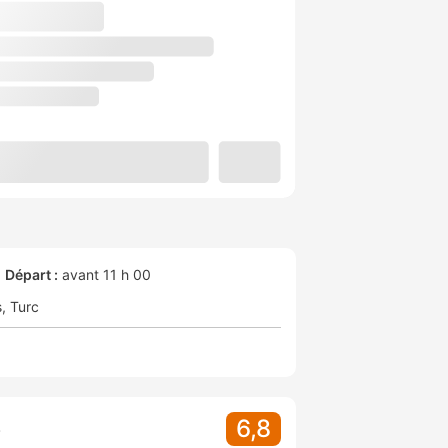
Départ :
avant 11 h 00
s
Turc
6,8
S