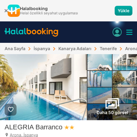
Halalbooking
Yükle
Helal özellikli seyahat uygulaması
Ana Sayfa
İspanya
Kanarya Adaları
Tenerife
Aron
Daha 50 görsel
ALEGRIA Barranco
Arona, İspanya