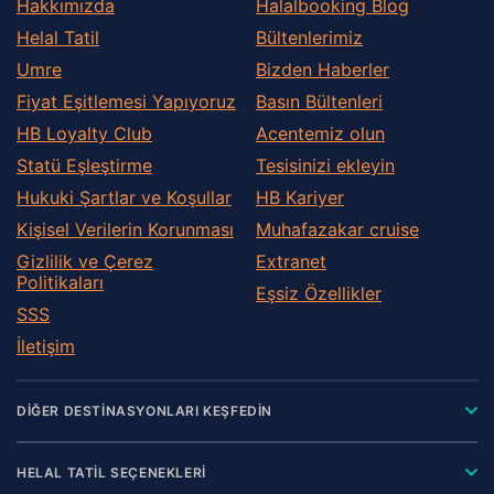
Hakkımızda
Halalbooking Blog
Helal Tatil
Bültenlerimiz
Umre
Bizden Haberler
Fiyat Eşitlemesi Yapıyoruz
Basın Bültenleri
HB Loyalty Club
Acentemiz olun
Statü Eşleştirme
Tesisinizi ekleyin
Hukuki Şartlar ve Koşullar
HB Kariyer
Kişisel Verilerin Korunması
Muhafazakar сruise
Gizlilik ve Çerez
Extranet
Politikaları
Eşsiz Özellikler
SSS
İletişim
DİĞER DESTİNASYONLARI KEŞFEDİN
HELAL TATİL SEÇENEKLERİ