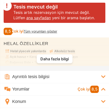
Tesis mevcut değil
Tesis artık rezervasyon için mevcut değil.
Lütfen
ana sayfadan
yeni bir arama başlatın.
8,5
Çok iyi
Tüm yorumları göster
HELAL ÖZELLİKLER
Helal yiyecek yakınlarda
Alkolsüz tesis
Açık havuz
• Karışık kullanım • Tesettür mayo
Daha fazla bilgi
Bağımsız Bide
• Tüm odalarda
Ayrıntılı tesis bilgisi
Yorumlar
Çok iyi
8,5
Konum