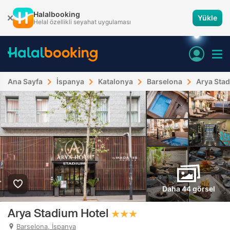
Halalbooking
Yükle
Helal özellikli seyahat uygulaması
Ana Sayfa
İspanya
Katalonya
Barselona
Arya Stad
Daha 44 görsel
Arya Stadium Hotel
Barselona, İspanya