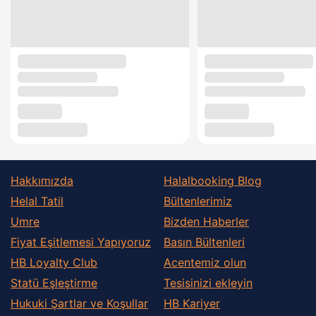
Hakkımızda
Halalbooking Blog
Helal Tatil
Bültenlerimiz
Umre
Bizden Haberler
Fiyat Eşitlemesi Yapıyoruz
Basın Bültenleri
HB Loyalty Club
Acentemiz olun
Statü Eşleştirme
Tesisinizi ekleyin
Hukuki Şartlar ve Koşullar
HB Kariyer