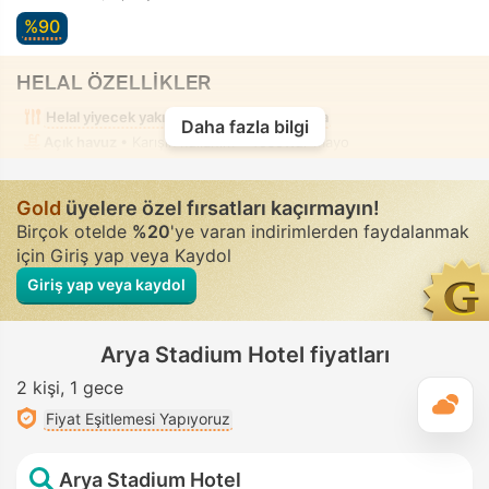
%90
HELAL ÖZELLİKLER
Helal yiyecek yakınlarda
Alkolsüz oda
Daha fazla bilgi
Açık havuz
• Karışık kullanım • Tesettür mayo
Gold
üyelere özel fırsatları kaçırmayın!
Birçok otelde
%20
'ye varan indirimlerden faydalanmak
için Giriş yap veya Kaydol
Giriş yap veya kaydol
Arya Stadium Hotel fiyatları
2 kişi
1 gece
G
Fiyat Eşitlemesi Yapıyoruz
Arya Stadium Hotel