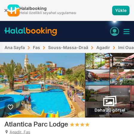
Halalbooking
Yükle
Helal özellikli seyahat uygulaması
Ana Sayfa
Fas
Souss-Massa-Draâ
Agadir
Imi Ou
Daha 20 görsel
Atlantica Parc Lodge
Agadir, Fas