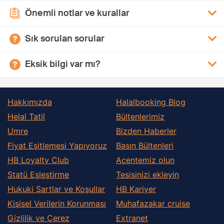
Önemli notlar ve kurallar
Sık sorulan sorular
Eksik bilgi var mı?
Hakkımızda
Halalbooking Blog
Helal Tatil
Bültenlerimiz
Umre
Bizden Haberler
Fiyat Eşitlemesi Yapıyoruz
Basın Bültenleri
HB Loyalty Club
Acentemiz olun
Statü Eşleştirme
Tesisinizi ekleyin
Hukuki Şartlar ve Koşullar
HB Kariyer
Kişisel Verilerin Korunması
Muhafazakar сruise
Gizlilik ve Çerez
Extranet