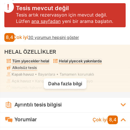
Tesis mevcut değil
Tesis artık rezervasyon için mevcut değil.
Lütfen
ana sayfadan
yeni bir arama başlatın.
8,4
Çok iyi
30 yorumun hepsini göster
HELAL ÖZELLİKLER
Tüm yiyecekler helal
Helal yiyecek yakınlarda
Alkolsüz tesis
Kapalı havuz
• Bayanlara • Tamamen korunaklı
Açık havuz
• Karışık kullanım • Tesettür mayo
Daha fazla bilgi
Hortumlu taharet duşu
• Bazı odalarda
Ayrıntılı tesis bilgisi
Yorumlar
Çok iyi
8,4